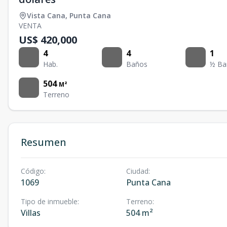
Vista Cana
,
Punta Cana
VENTA
US$ 420,000
4
4
1
Hab.
Baños
½ Ba
504
M²
Terreno
Resumen
Código
:
Ciudad
:
1069
Punta Cana
Tipo de inmueble
:
Terreno
:
Villas
504 m²