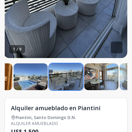
1
/
9
Alquiler amueblado en Piantini
Piantini
,
Santo Domingo D.N.
ALQUILER AMUEBLADO
US$ 1,500