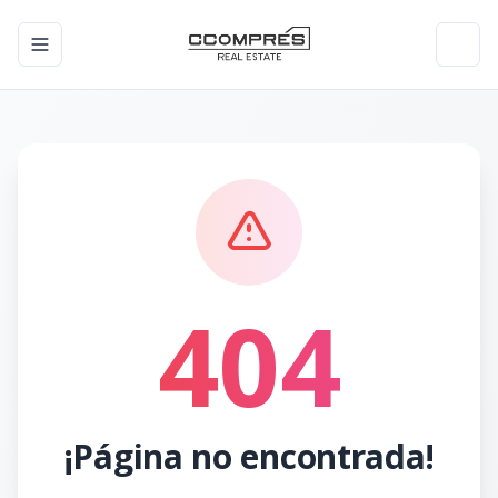
Toggle navigation menu
Toggl
404
¡Página no encontrada!